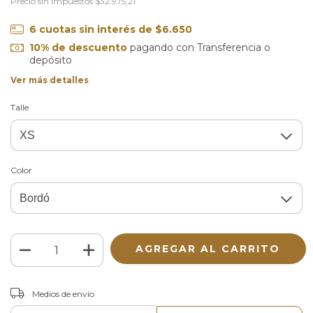
Precio sin impuestos
$32.975,21
6
cuotas sin interés de
$6.650
10% de descuento
pagando con Transferencia o
depósito
Ver más detalles
Talle
Color
CAMBIAR CP
Entregas para el CP:
Medios de envío