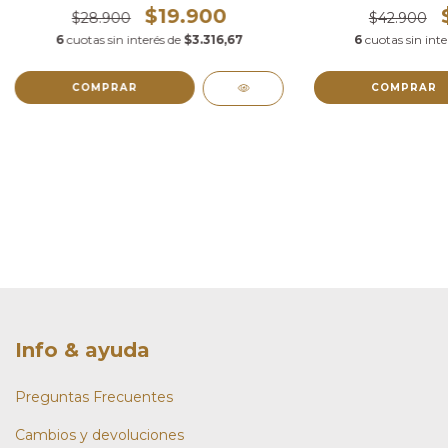
$19.900
$28.900
$42.900
6
cuotas sin interés de
$3.316,67
6
cuotas sin int
COMPRAR
COMPRAR
Info & ayuda
Preguntas Frecuentes
Cambios y devoluciones