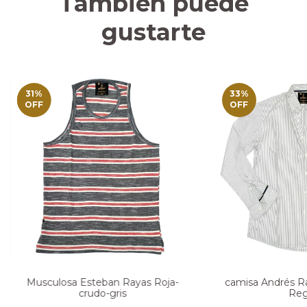
También puede
gustarte
31
%
33
%
OFF
OFF
Musculosa Esteban Rayas Roja-
camisa Andrés Ra
crudo-gris
Reg