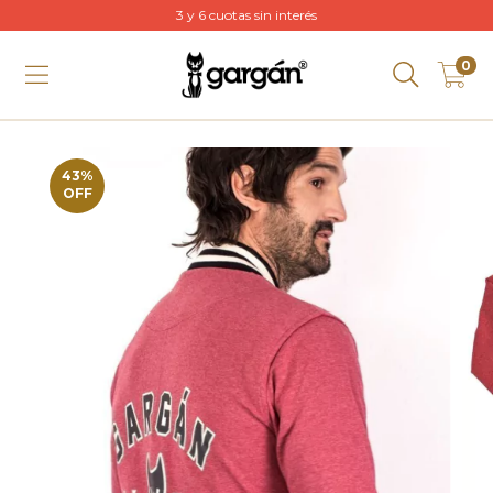
3 y 6 cuotas sin interés
0
43
%
OFF