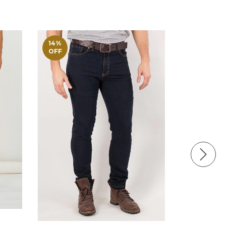
14
%
14
%
OFF
OFF