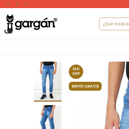
13
%
OFF
ENVÍO GRATIS