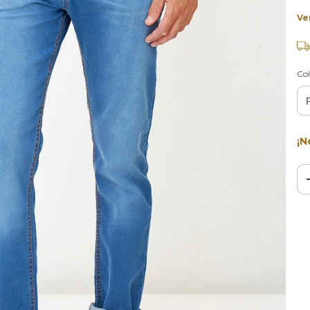
Ve
Col
¡N