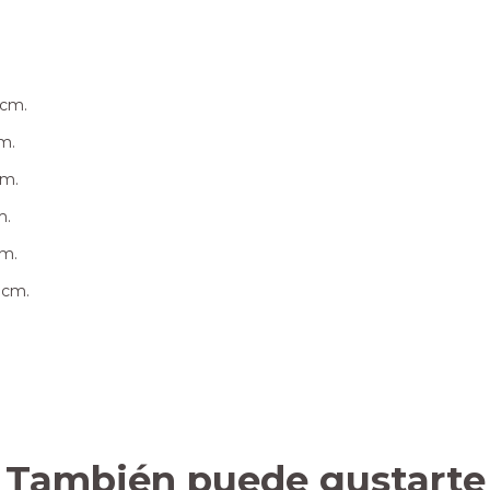
 cm.
cm.
cm.
m.
cm.
2 cm.
También puede gustarte