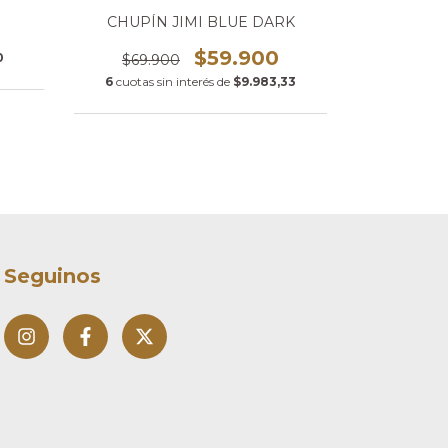
CHUPÍN JIMI BLUE DARK
CHUPÍN 
$59.900
0
$69.900
$69.9
6
cuotas sin interés de
$9.983,33
6
cuotas s
Seguinos