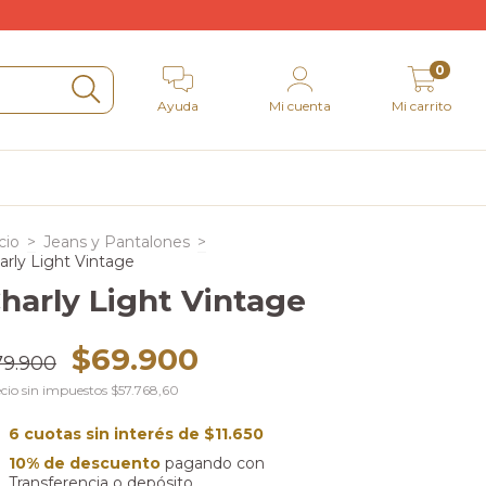
0
Ayuda
Mi cuenta
Mi carrito
r
cio
>
Jeans y Pantalones
>
arly Light Vintage
harly Light Vintage
$69.900
79.900
cio sin impuestos
$57.768,60
6
cuotas sin interés de
$11.650
10% de descuento
pagando con
Transferencia o depósito