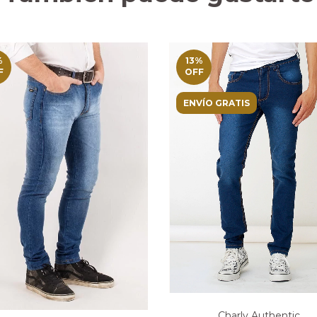
%
13
%
F
OFF
ENVÍO GRATIS
Charly Authentic