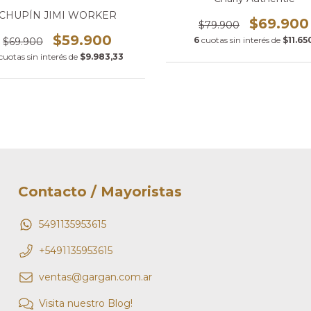
CHUPÍN JIMI WORKER
$69.900
$79.900
$59.900
6
cuotas sin interés de
$11.65
$69.900
cuotas sin interés de
$9.983,33
Contacto / Mayoristas
5491135953615
+5491135953615
ventas@gargan.com.ar
Visita nuestro Blog!