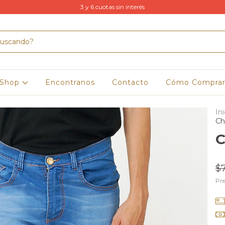
3 y 6 cuotas sin interés
Shop
Encontranos
Contacto
Cómo Compra
Ini
Ch
C
$
Pre