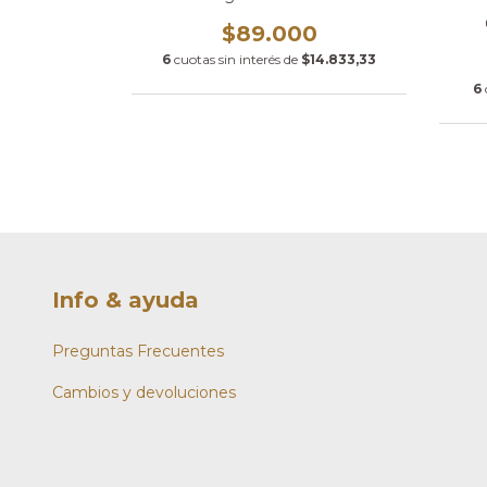
$89.000
.900
6
cuotas sin interés de
$14.833,33
de
$6.650
6
Info & ayuda
Preguntas Frecuentes
Cambios y devoluciones