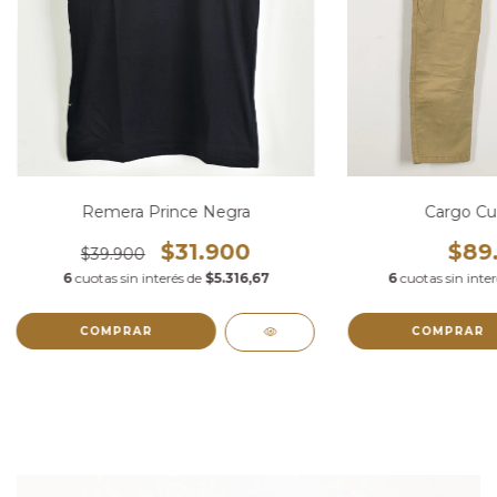
Remera Prince Negra
Cargo Cu
$31.900
$89
$39.900
6
cuotas sin interés de
$5.316,67
6
cuotas sin inte
COMPRAR
COMPRAR