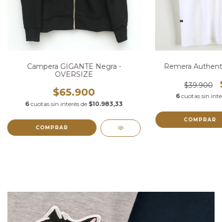
Campera GIGANTE Negra -
Remera Authenti
OVERSIZE
$39.900
$65.900
6
cuotas sin int
6
cuotas sin interés de
$10.983,33
COMPRAR
COMPRAR