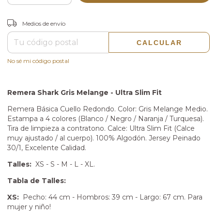
CAMBIAR CP
Entregas para el CP:
Medios de envío
CALCULAR
No sé mi código postal
Remera Shark Gris Melange - Ultra Slim Fit
Remera Básica Cuello Redondo. Color: Gris Melange Medio.
Estampa a 4 colores (Blanco / Negro / Naranja / Turquesa).
Tira de limpieza a contratono. Calce: Ultra Slim Fit (Calce
muy ajustado / al cuerpo). 100% Algodón. Jersey Peinado
30/1, Excelente Calidad.
Talles:
XS - S - M - L - XL.
Tabla de Talles:
XS:
Pecho: 44 cm - Hombros: 39 cm - Largo: 67 cm. Para
mujer y niño!