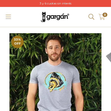
3 y 6 cuotas sin interés
0
33
%
OFF