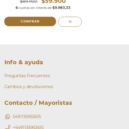
$59.900
$89.900
6
cuotas sin interés de
$9.983,33
COMPRAR
Info & ayuda
Preguntas Frecuentes
Cambios y devoluciones
Contacto / Mayoristas
5491135953615
+5491135953615